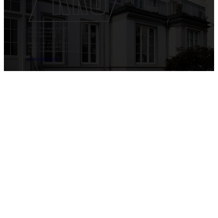
KRIEG Bausanierung GmbH
Hamburger Straße 131
22926 Ahrensburg
Telefon: +49 4102 7773904
Telefax: +49 4102 8033537
E-Mail: info@bausanierung-krieg.de
Impressum
Datenschutz